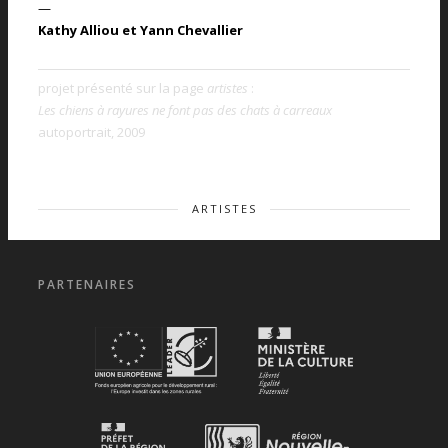
—
Kathy Alliou et Yann Chevallier
projet présenté sur la page
artistes
:
Les chiens à rayures ne font pas des chats à carreaux
autoportrait, 2009
ARTISTES
PARTENAIRES