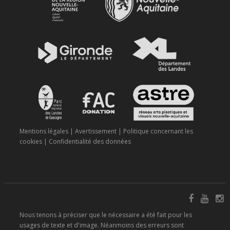
Mentions légales
|
Avertissement
|
Politique concernant les
cookies
|
Confidentialité des données
Nous tenons à préciser que le nécessaire a été fait pour les
usages de texte et d'image. Néanmoins des erreurs sont