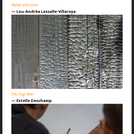
Atelier d’écriture
— Lou-Andréa Lassalle-Villaroya
Shu Sugi Ban
— Estelle Deschamp