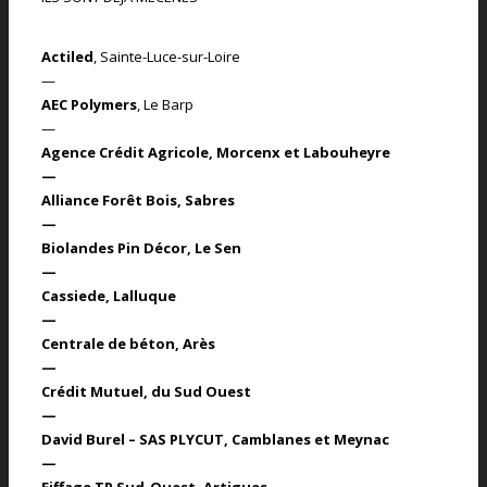
Actiled
, Sainte-Luce-sur-Loire
—
AEC Polymers
, Le Barp
—
Agence Crédit Agricole, Morcenx et Labouheyre
—
Alliance Forêt Bois
, Sabres
—
Biolandes Pin Décor
, Le Sen
—
Cassiede
, Lalluque
—
Centrale de béton
, Arès
—
Crédit Mutuel
, du Sud Ouest
—
David Burel – SAS PLYCUT,
Camblanes et Meynac
—
Eiffage TP Sud-Ouest
, Artigues