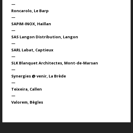
—
Roncarolo
, Le Barp
—
SAPIM-INOX
, Haillan
—
SAS Langon Distribution
, Langon
—
SARL Labat
, Captieux
—
SLK Blanquet Architectes
, Mont-de-Marsan
—
Synergies @ venir
, La Brède
—
Teixeira
, Callen
—
Valorem
, Bègles