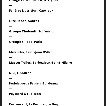
—
Falières Nutrition
, Captieux
—
Gîte Bacon
, Sabres
—
Groupe Thebault
, Solférino
—
Groupe Ylliade
, Paris
—
Malandin
, Saint-Jean D’illac
—
Master Toiles
, Barbezieux-Saint-Hilaire
—
NGE
, Libourne
—
Pedelaborde Fabien
, Bordeaux
—
Peyssard & Fils
, Izon
—
Restaurant, Le Résinier
, Le Barp