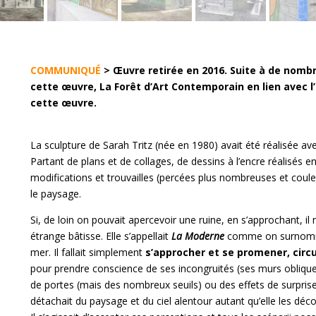
COMMUNIQUÉ
> Œuvre retirée en 2016. Suite à de nomb
cette œuvre, La Forêt d’Art Contemporain en lien avec l’
cette œuvre.
La sculpture de Sarah Tritz (née en 1980) avait été réalisée 
Partant de plans et de collages, de dessins à l’encre réalisés 
modifications et trouvailles (percées plus nombreuses et couleu
le paysage.
Si, de loin on pouvait apercevoir une ruine, en s’approchant, 
étrange bâtisse. Elle s’appellait
La Moderne
comme on surnomme 
mer. Il fallait simplement
s’approcher et se promener, circ
pour prendre conscience de ses incongruités (ses murs obliqu
de portes (mais des nombreux seuils) ou des effets de surpris
détachait du paysage et du ciel alentour autant qu’elle les dé