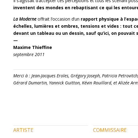
Il s’agissait d’accepter ces perceptions et tous les scénarii pos
inventent des mondes en rebaptisant ce qui les entour
La Moderne
offrait l’occasion d’un
rapport physique à l’espa
échelles, lumières et ombres, tensions et vides : tout ce
devant un tableau ou un dessin, sauf qu’ici, on pouvait 
—
Maxime Thieffine
septembre 2011
Merci à : Jean-Jacques Eroles, Grégory Joseph, Patricia Petrovit
Gérard Dumartin, Yannick Guitton, Kévin Rouillard, et Alizée Arm
ARTISTE
COMMISSAIRE