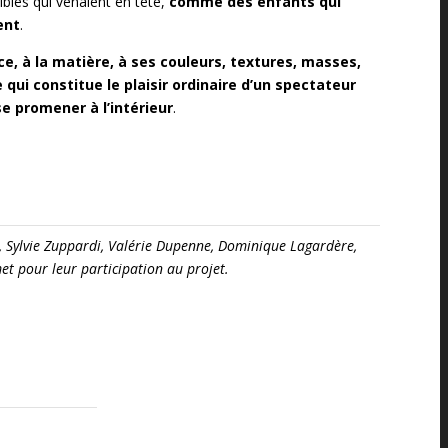
sibles qui venaient en tête,
comme des enfants qui
ent
.
ce, à la matière, à ses couleurs, textures, masses,
 qui constitue le plaisir ordinaire d’un spectateur
se promener à l’intérieur
.
ch, Sylvie Zuppardi, Valérie Dupenne, Dominique Lagardère,
et pour leur participation au projet.