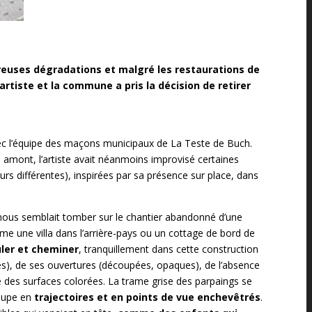
reuses dégradations et malgré les restaurations de
artiste et la commune a pris la décision de retirer
avec l’équipe des maçons municipaux de La Teste de Buch.
en amont, l’artiste avait néanmoins improvisé certaines
rs différentes), inspirées par sa présence sur place, dans
il nous semblait tomber sur le chantier abandonné d’une
une villa dans l’arrière-pays ou un cottage de bord de
uler et cheminer
, tranquillement dans cette construction
es), de ses ouvertures (découpées, opaques), de l’absence
e des surfaces colorées. La trame grise des parpaings se
coupe en
trajectoires et en points de vue enchevêtrés
.