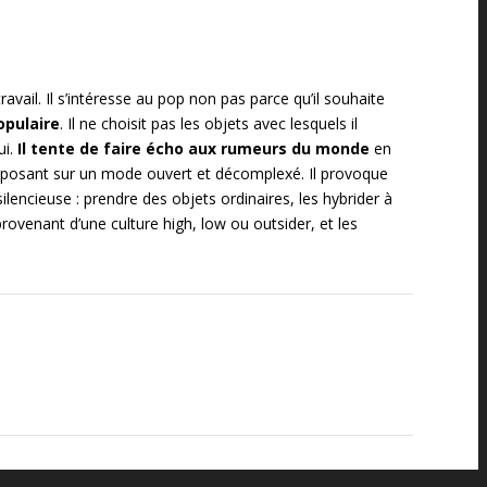
avail. Il s’intéresse au pop non pas parce qu’il souhaite
opulaire
. Il ne choisit pas les objets avec lesquels il
ui.
Il tente de faire écho aux rumeurs du monde
en
proposant sur un mode ouvert et décomplexé. Il provoque
lencieuse : prendre des objets ordinaires, les hybrider à
provenant d’une culture high, low ou outsider, et les