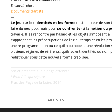
En savoir plus :
Documents d’artiste
—
Le jeu sur les identités et les formes
est au cœur de son tr
faire du néo-pop, mais pour
se confronter à la notion du p
travaille. Il les rencontre par hasard et les objets s’imposent à l
s’appropriant les préoccupations de l’air du temps et en les 
une re-programmation ou ce qu’il a pu appeler une révolution si
plusieurs régimes de référents, qu’ils soient identifiés ou non, 
redistribuer sous cette nouvelle forme créolisée.
projet présenté sur la page
artistes
:
L’écho / Ce qui sépare
Frac des Pays de la Loire, 2014
ARTISTES