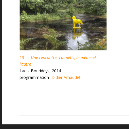
13 —
Une rencontre. La métis, le même et
l’autre
Lac – Bourideys, 2014
programmation :
Didier Arnaudet