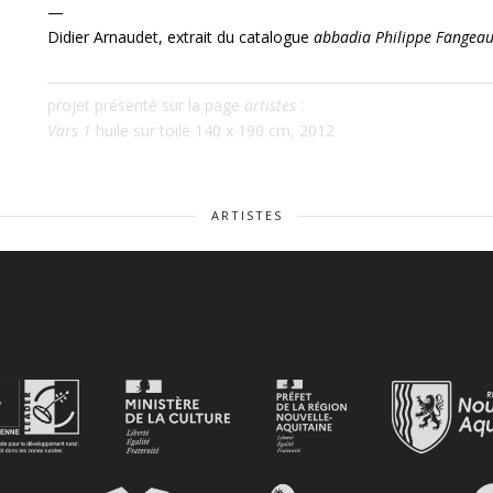
—
Didier Arnaudet, extrait du catalogue
abbadia Philippe Fangea
projet présenté sur la page
artistes
:
Vars 1
huile sur toile 140 x 190 cm, 2012
ARTISTES