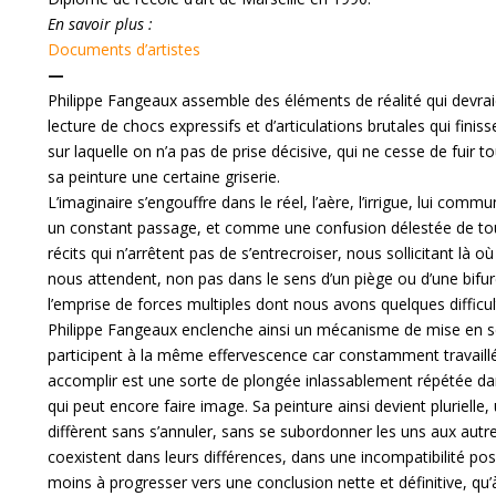
En savoir plus :
Documents d’artistes
—
Philippe Fangeaux assemble des éléments de réalité qui devraie
lecture de chocs expressifs et d’articulations brutales qui fini
sur laquelle on n’a pas de prise décisive, qui ne cesse de fuir 
sa peinture une certaine griserie.
L’imaginaire s’engouffre dans le réel, l’aère, l’irrigue, lui commu
un constant passage, et comme une confusion délestée de tou
récits qui n’arrêtent pas de s’entrecroiser, nous sollicitant là
nous attendent, non pas dans le sens d’un piège ou d’une bifur
l’emprise de forces multiples dont nous avons quelques difficult
Philippe Fangeaux enclenche ainsi un mécanisme de mise en s
participent à la même effervescence car constamment travaillé
accomplir est une sorte de plongée inlassablement répétée dan
qui peut encore faire image. Sa peinture ainsi devient plurielle,
diffèrent sans s’annuler, sans se subordonner les uns aux autres,
coexistent dans leurs différences, dans une incompatibilité posi
moins à progresser vers une conclusion nette et définitive, qu’à