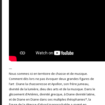
—
Nous sommes ici en territoire de chasse et de musique.
Comment dès lors ne pas évoquer deux grandes figures de
l’art : Diane la chasseresse et Apollon, son frère jumeau,
divinité de la lumière, dieu des arts et de la musique. Dans le
glissement d’Artémis, divinité grecque, à Diane divinité latine,
et de Diane en Diane dans ses multiples théophanies*, la
figure de la déesse d’abord inapprochable a gagné en