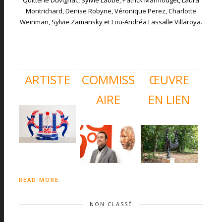
Quitterie Duvignac, Sylvie Labbe, Patrick Marmouget, Laura
Montrichard, Denise Robyne, Véronique Perez, Charlotte
Weinman, Sylvie Zamansky et Lou-Andréa Lassalle Villaroya.
ARTISTE
COMMISS
ŒUVRE
AIRE
EN LIEN
READ MORE
NON CLASSÉ